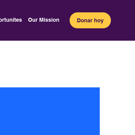
ortunites
Our Mission
Donar hoy