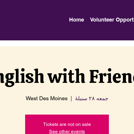
Home
Volunteer Opport
glish with Frie
جمعه ۲۸ سنبلهٔ
  |  
West Des Moines
Tickets are not on sale
See other events