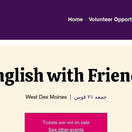
Home
Volunteer Opport
glish with Frie
جمعه ۲۱ قوس
  |  
West Des Moines
Tickets are not on sale
See other events