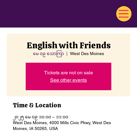
English with Friends
မေ ၀၉ သောကြာ
  |  
West Des Moines
Tickets are not on sale
See other events
Time & Location
၂၀၂၅ မေ ၀၉ ၁၀:၀၀ – ၁၁:၀၀
West Des Moines, 4000 Mills Civic Pkwy, West Des
Moines, IA 50265, USA