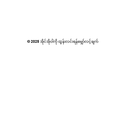
© 2025 အိုင်အိုဝါကို ထွန်းလင်းရန်မျှော်လင့်ချက်