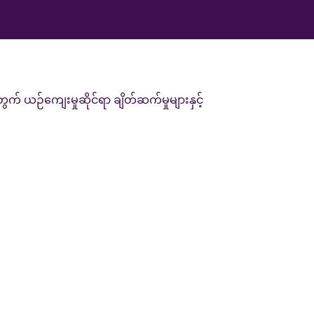
 ယဉ်ကျေးမှုဆိုင်ရာ ချိတ်ဆက်မှုများနှင့်