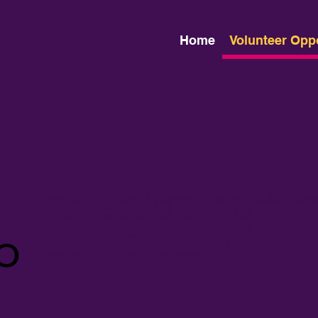
Home
Volunteer Opp
ကျွန်ုပ်တို့သည် မတူညီမှုများတွင် ၎င်းတို့၏အိမ်နီးချင်
သော DSM Metro ဧရိယာရှိ တစ်ဦးချင်းစီကို ရှာဖွေနေပါသည်။
ထ
ပေးနေစဉ် ဘဝတစ်လျှောက်လုံး သင်ယူမှုနှင့် ယဉ်ကျေးမှုဆိ
စေတနာ့ဝန်ထမ်းများကို ရှာဖွေနေပါသည်။