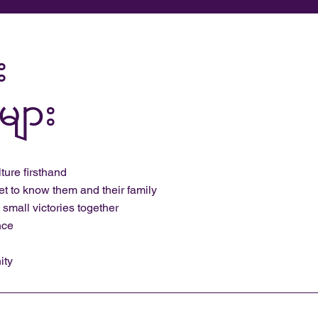
း
်များ
ture firsthand
et to know them and their family
small victories together
nce
ity