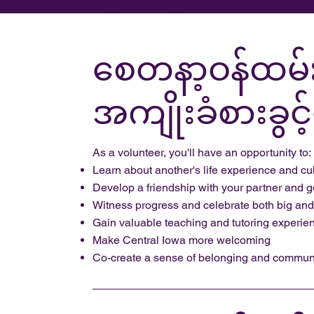
စေတနာ့ဝန်ထမ်
အကျိုးခံစားခွင့
As a volunteer, you'll have an opportunity to:
Learn about another's life experience and cul
Develop a friendship with your partner and g
Witness progress and celebrate both big and 
Gain valuable teaching and tutoring experie
Make Central Iowa more welcoming
Co-create a sense of belonging and commun