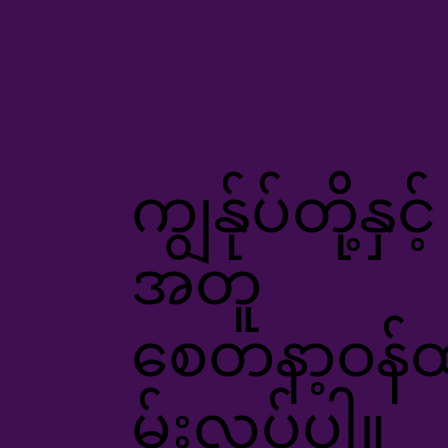
ကျွန်ုပ်တို့နှင့်
အတူ
စေတနာ့ဝန်
မ်းလုပ်ပါ။