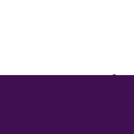
စေတနာ့ဝန်ထမ
အခြားနည်းလမ
ရှာဖွေပါ။