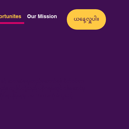
ortunites
Our Mission
းများနှင့် ဆက်ဆံရေးတည်ဆောက်ရန် စိတ်ဝင်စား
 ကျွန်ုပ်တို့သည် ပရိုဂရမ်တွင် ဝန်ဆောင်မှု
ုင်ရာ နှိမ့်ချမှုသဘောထားကို ခံယူမည့်