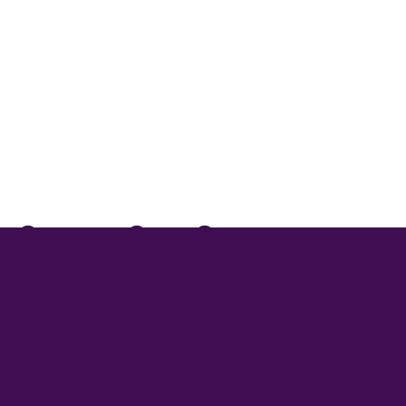
်းလုပ်ရန်
်းများကို