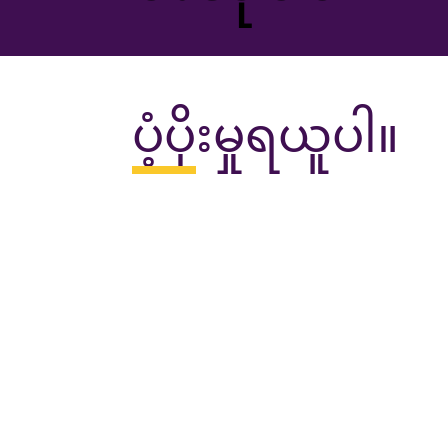
ပံ့ပိုးမှုရယူပါ။