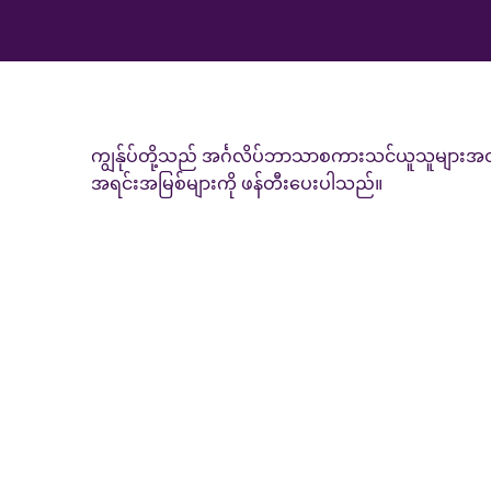
ကျွန်ုပ်တို့သည် အင်္ဂလိပ်ဘာသာစကားသင်ယူသူများအတွက်
အရင်းအမြစ်များကို ဖန်တီးပေးပါသည်။