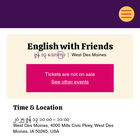
English with Friends
ဇွန် ၁၃ သောကြာ
  |  
West Des Moines
Tickets are not on sale
See other events
Time & Location
၂၀၂၅ ဇွန် ၁၃ ၁၀:၀၀ – ၁၁:၀၀
West Des Moines, 4000 Mills Civic Pkwy, West Des
Moines, IA 50265, USA