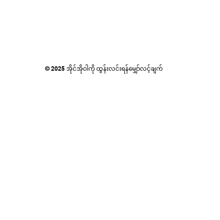
© 2025 အိုင်အိုဝါကို ထွန်းလင်းရန်မျှော်လင့်ချက်