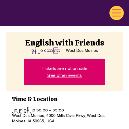
English with Friends
ဇွန် ၂၀ သောကြာ
  |  
West Des Moines
Tickets are not on sale
See other events
Time & Location
၂၀၂၅ ဇွန် ၂၀ ၁၀:၀၀ – ၁၁:၀၀
West Des Moines, 4000 Mills Civic Pkwy, West Des
Moines, IA 50265, USA