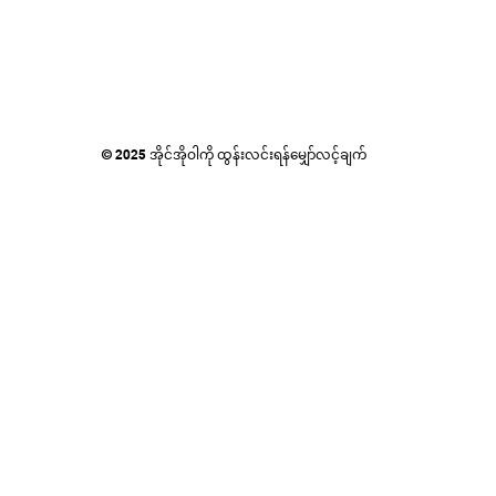
© 2025 အိုင်အိုဝါကို ထွန်းလင်းရန်မျှော်လင့်ချက်