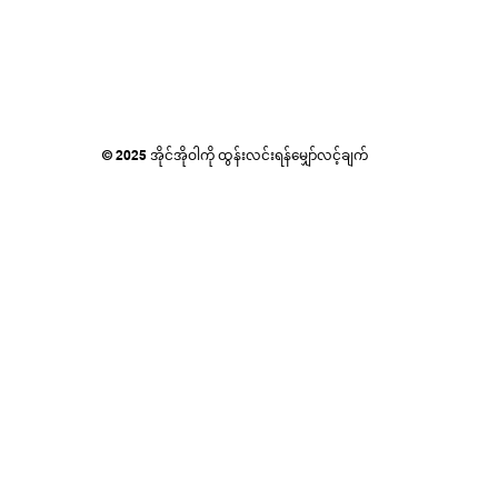
© 2025 အိုင်အိုဝါကို ထွန်းလင်းရန်မျှော်လင့်ချက်