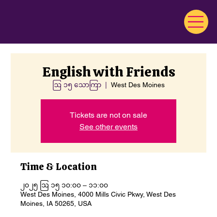
English with Friends
ဩ ၁၅ သောကြာ
  |  
West Des Moines
Tickets are not on sale
See other events
Time & Location
၂၀၂၅ ဩ ၁၅ ၁၀:၀၀ – ၁၁:၀၀
West Des Moines, 4000 Mills Civic Pkwy, West Des
Moines, IA 50265, USA