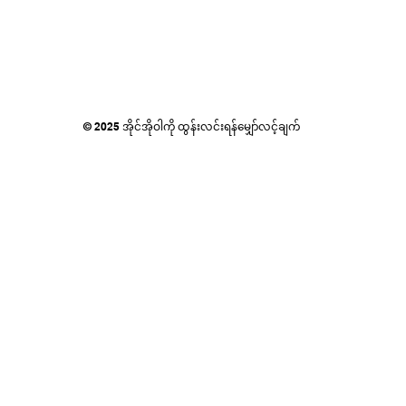
© 2025 အိုင်အိုဝါကို ထွန်းလင်းရန်မျှော်လင့်ချက်