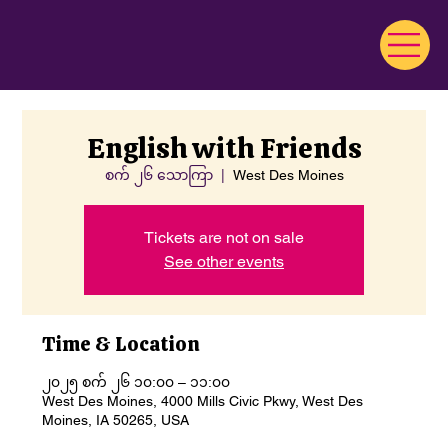
English with Friends
စက် ၂၆ သောကြာ
  |  
West Des Moines
Tickets are not on sale
See other events
Time & Location
၂၀၂၅ စက် ၂၆ ၁၀:၀၀ – ၁၁:၀၀
West Des Moines, 4000 Mills Civic Pkwy, West Des
Moines, IA 50265, USA