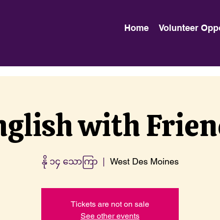
Home
Volunteer Opp
glish with Frie
နို ၁၄ သောကြာ
  |  
West Des Moines
Tickets are not on sale
See other events