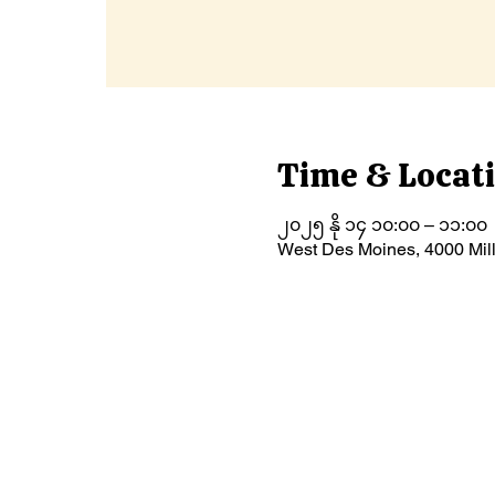
Time & Locat
၂၀၂၅ နို ၁၄ ၁၀:၀၀ – ၁၁:၀၀
West Des Moines, 4000 Mil