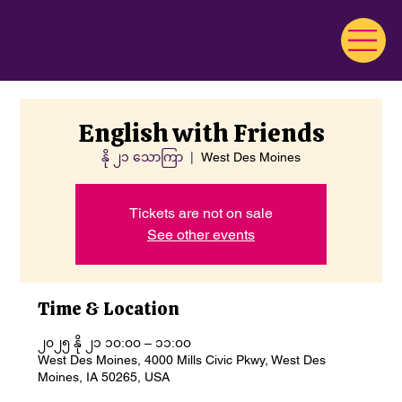
English with Friends
နို ၂၁ သောကြာ
  |  
West Des Moines
Tickets are not on sale
See other events
Time & Location
၂၀၂၅ နို ၂၁ ၁၀:၀၀ – ၁၁:၀၀
West Des Moines, 4000 Mills Civic Pkwy, West Des
Moines, IA 50265, USA