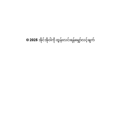
© 2025 အိုင်အိုဝါကို ထွန်းလင်းရန်မျှော်လင့်ချက်