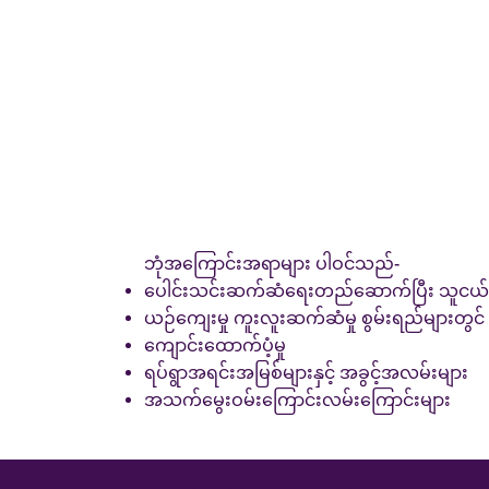
ဘုံအကြောင်းအရာများ ပါဝင်သည်-
ပေါင်းသင်းဆက်ဆံရေးတည်ဆောက်ပြီး သူငယ်ချင
ယဉ်ကျေးမှု ကူးလူးဆက်ဆံမှု စွမ်းရည်များတွင်
ကျောင်းထောက်ပံ့မှု
ရပ်ရွာအရင်းအမြစ်များနှင့် အခွင့်အလမ်းများ
အသက်မွေးဝမ်းကြောင်းလမ်းကြောင်းများ