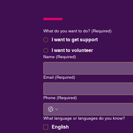
ဆိုင်းအပ်
What do you want to do?
(Required)
I want to get support
I want to volunteer
Name
(Required)
Email
(Required)
Phone
(Required)
What language or languages do you know?
English