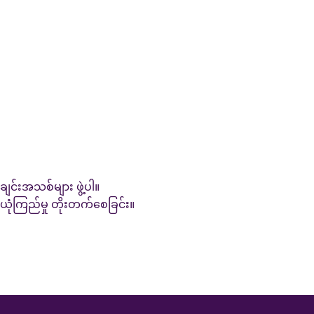
်းအသစ်များ ဖွဲ့ပါ။
 ယုံကြည်မှု တိုးတက်စေခြင်း။